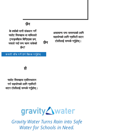
छैन
के वर्षाको पानी संकलन गर्ने
असामान्य पम्प समस्याको लागि
फ्लोट स्विचहरू वा माथिल्लो
सहयोगको लागि ग्राभिटी वाटर
ट्याङ्कीहरू बिग्रिएका छन्
टोलीलाई सम्पर्क गर्नुहोस्।
छैन
जसले गर्दा पम्प चल्न सकेको
छैन?
कसरी जाँच गर्ने हेर्न क्लिक गर्नुहोस्
हो
फ्लोट स्विचहरू प्रतिस्थापन
गर्न सहयोगको लागि ग्राभिटी
वाटर टोलीलाई सम्पर्क गर्नुहोस्।
Gravity Water Turns Rain into Safe
Water for Schools in Need.